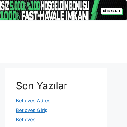
Son Yazılar
Betloves Adresi
Betloves Giriş
Betloves