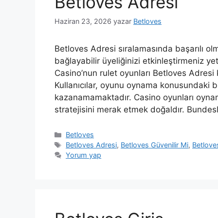
Betloves Adresi
Haziran 23, 2026
yazar
Betloves
Betloves Adresi sıralamasında başarılı olm
bağlayabilir üyeliğinizi etkinleştirmeniz y
Casino’nun rulet oyunları Betloves Adresi 
Kullanıcılar, oyunu oynama konusundaki bi
kazanamamaktadır. Casino oyunları oynam
stratejisini merak etmek doğaldır. Bundes
Kategoriler
Betloves
Etiketler
Betloves Adresi
,
Betloves Güvenilir Mi
,
Betlove
Yorum yap