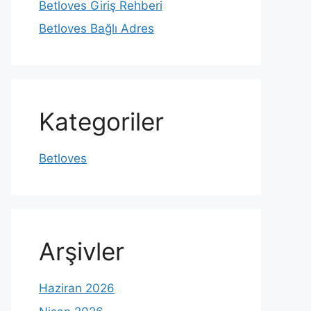
Betloves Giriş Rehberi
Betloves Bağlı Adres
Kategoriler
Betloves
Arşivler
Haziran 2026