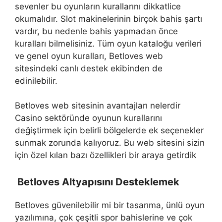
sevenler bu oyunların kurallarını dikkatlice
okumalıdır. Slot makinelerinin birçok bahis şartı
vardır, bu nedenle bahis yapmadan önce
kuralları bilmelisiniz. Tüm oyun kataloğu verileri
ve genel oyun kuralları, Betloves web
sitesindeki canlı destek ekibinden de
edinilebilir.
Betloves web sitesinin avantajları nelerdir
Casino sektöründe oyunun kurallarını
değiştirmek için belirli bölgelerde ek seçenekler
sunmak zorunda kalıyoruz. Bu web sitesini sizin
için özel kılan bazı özellikleri bir araya getirdik
Betloves Altyapısını Desteklemek
Betloves güvenilebilir mi bir tasarıma, ünlü oyun
yazılımına, çok çeşitli spor bahislerine ve çok