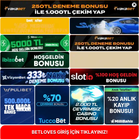
×
BETLOVES GİRİŞ İÇİN TIKLAYINIZ!