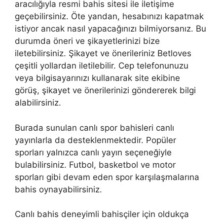
aracılığıyla resmi bahis sitesi ile iletişime
geçebilirsiniz. Öte yandan, hesabınızı kapatmak
istiyor ancak nasıl yapacağınızı bilmiyorsanız. Bu
durumda öneri ve şikayetlerinizi bize
iletebilirsiniz. Şikayet ve önerileriniz Betloves
çeşitli yollardan iletilebilir. Cep telefonunuzu
veya bilgisayarınızı kullanarak site ekibine
görüş, şikayet ve önerilerinizi göndererek bilgi
alabilirsiniz.
Burada sunulan canlı spor bahisleri canlı
yayınlarla da desteklenmektedir. Popüler
sporları yalnızca canlı yayın seçeneğiyle
bulabilirsiniz. Futbol, basketbol ve motor
sporları gibi devam eden spor karşılaşmalarına
bahis oynayabilirsiniz.
Canlı bahis deneyimli bahisçiler için oldukça