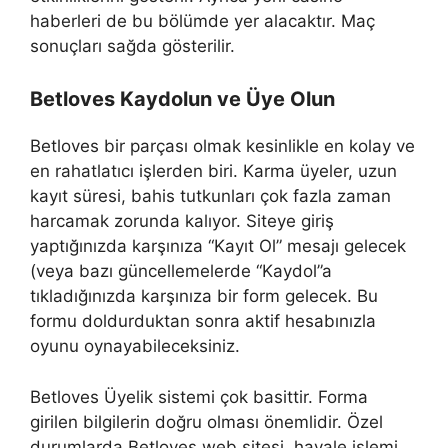
haberleri de bu bölümde yer alacaktır. Maç
sonuçları sağda gösterilir.
Betloves Kaydolun ve Üye Olun
Betloves bir parçası olmak kesinlikle en kolay ve
en rahatlatıcı işlerden biri. Karma üyeler, uzun
kayıt süresi, bahis tutkunları çok fazla zaman
harcamak zorunda kalıyor. Siteye giriş
yaptığınızda karşınıza “Kayıt Ol” mesajı gelecek
(veya bazı güncellemelerde “Kaydol”a
tıkladığınızda karşınıza bir form gelecek. Bu
formu doldurduktan sonra aktif hesabınızla
oyunu oynayabileceksiniz.
Betloves Üyelik sistemi çok basittir. Forma
girilen bilgilerin doğru olması önemlidir. Özel
durumlarda Betloves web sitesi, havale işlemi