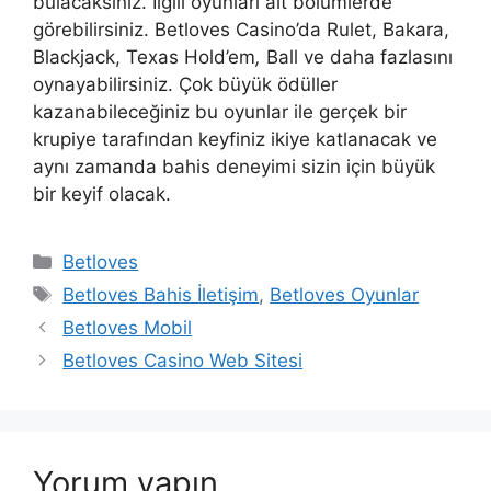
bulacaksınız. İlgili oyunları alt bölümlerde
görebilirsiniz. Betloves Casino’da Rulet, Bakara,
Blackjack, Texas Hold’em
,
Ball ve daha fazlasını
oynayabilirsiniz. Çok büyük ödüller
kazanabileceğiniz bu oyunlar ile gerçek bir
krupiye tarafından keyfiniz ikiye katlanacak ve
aynı zamanda bahis deneyimi sizin için büyük
bir keyif olacak.
Kategoriler
Betloves
Etiketler
Betloves Bahis İletişim
,
Betloves Oyunlar
Betloves Mobil
Betloves Casino Web Sitesi
Yorum yapın