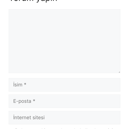
Yorum
İsim
E-
posta
İnternet
sitesi