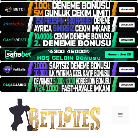
İçeriğe
atla
Menü