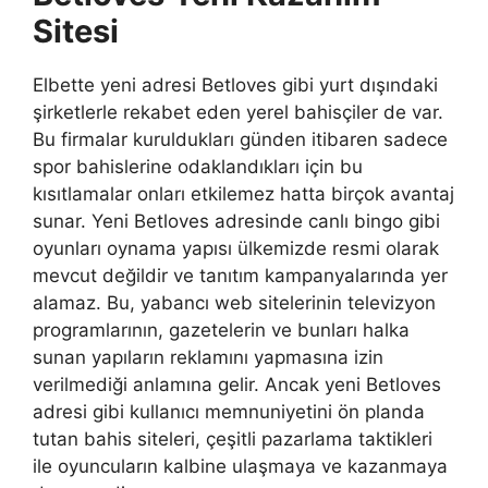
Sitesi
Elbette yeni adresi Betloves gibi yurt dışındaki
şirketlerle rekabet eden yerel bahisçiler de var.
Bu firmalar kuruldukları günden itibaren sadece
spor bahislerine odaklandıkları için bu
kısıtlamalar onları etkilemez hatta birçok avantaj
sunar. Yeni Betloves adresinde canlı bingo gibi
oyunları oynama yapısı ülkemizde resmi olarak
mevcut değildir ve tanıtım kampanyalarında yer
alamaz. Bu, yabancı web sitelerinin televizyon
programlarının, gazetelerin ve bunları halka
sunan yapıların reklamını yapmasına izin
verilmediği anlamına gelir. Ancak yeni Betloves
adresi gibi kullanıcı memnuniyetini ön planda
tutan bahis siteleri, çeşitli pazarlama taktikleri
ile oyuncuların kalbine ulaşmaya ve kazanmaya