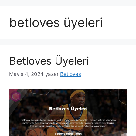
betloves üyeleri
Betloves Üyeleri
Mayıs 4, 2024
yazar
Betloves