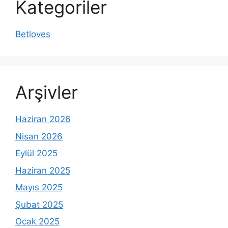
Kategoriler
Betloves
Arşivler
Haziran 2026
Nisan 2026
Eylül 2025
Haziran 2025
Mayıs 2025
Şubat 2025
Ocak 2025