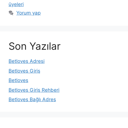
üyeleri
Yorum yap
Son Yazılar
Betloves Adresi
Betloves Giriş
Betloves
Betloves Giriş Rehberi
Betloves Bağlı Adres