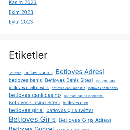
Kasım 2023
Ekim 2023
Eylül 2023
Etiketler
Betloves Adresi
betloves adres
Betloves
betloves bahis
Betloves Bahis Sitesi
betloves canli
betloves canli destek
betloves canli maç izle
betloves canlı bahis
betloves canlı casino
betloves casino i̇ncelemesi
Betloves Casino Sitesi
betloves com
betloves girisi
betloves giris twitter
Betloves Giriş
Betloves Giriş Adresi
Betloves Güncel