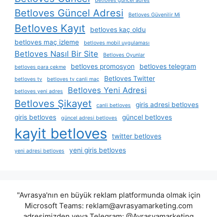
betloves güncel adres
Betloves Güncel Adresi
Betloves Güvenilir Mi
Betloves Kayıt
betloves kaç oldu
betloves maç izleme
betloves mobil uygulaması
Betloves Nasıl Bir Site
Betloves Oyunlar
betloves promosyon
betloves telegram
betloves para çekme
Betloves Twitter
betloves tv
betloves tv canli maç
Betloves Yeni Adresi
betloves yeni adres
Betloves Şikayet
giris adresi betloves
canli betloves
giris betloves
güncel betloves
güncel adresi betloves
kayit betloves
twitter betloves
yeni giris betloves
yeni adresi betloves
"Avrasya'nın en büyük reklam platformunda olmak için
Microsoft Teams:
reklam@avrasyamarketing.com
adresimizden veya Telegram: @Avrasyamarketing