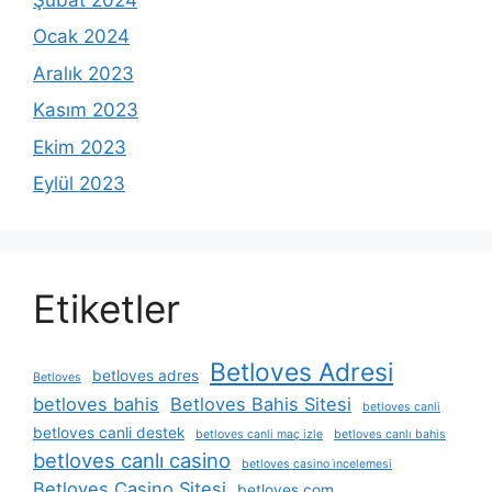
Ocak 2024
Aralık 2023
Kasım 2023
Ekim 2023
Eylül 2023
Etiketler
Betloves Adresi
betloves adres
Betloves
betloves bahis
Betloves Bahis Sitesi
betloves canli
betloves canli destek
betloves canli maç izle
betloves canlı bahis
betloves canlı casino
betloves casino i̇ncelemesi
Betloves Casino Sitesi
betloves com