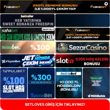
×
BETLOVES GİRİŞ İÇİN TIKLAYINIZ!