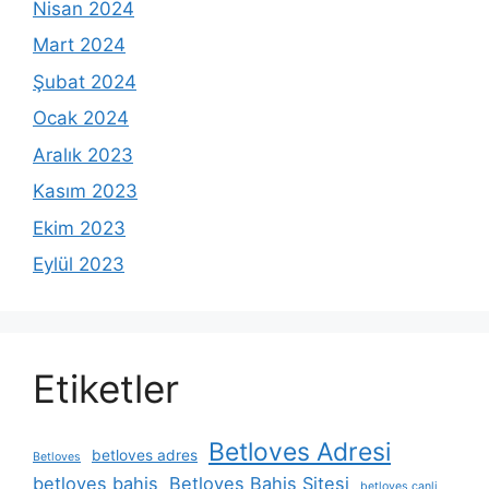
Nisan 2024
Mart 2024
Şubat 2024
Ocak 2024
Aralık 2023
Kasım 2023
Ekim 2023
Eylül 2023
Etiketler
Betloves Adresi
betloves adres
Betloves
betloves bahis
Betloves Bahis Sitesi
betloves canli