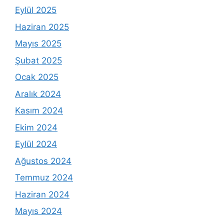
Eylül 2025
Haziran 2025
Mayıs 2025
Şubat 2025
Ocak 2025
Aralık 2024
Kasım 2024
Ekim 2024
Eylül 2024
Ağustos 2024
Temmuz 2024
Haziran 2024
Mayıs 2024