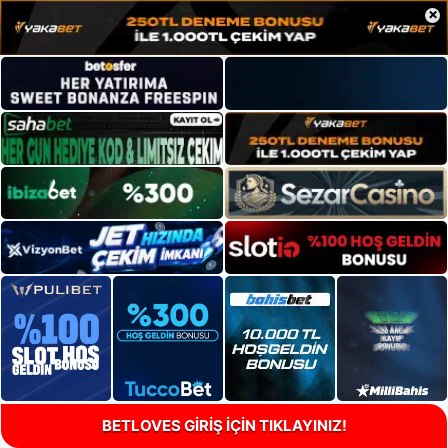
×
BETLOVES GİRİŞ İÇİN TIKLAYINIZ!