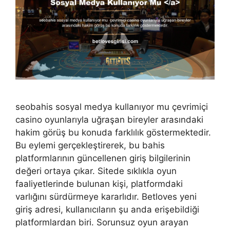
seobahis sosyal medya kullanıyor mu çevrimiçi
casino oyunlarıyla uğraşan bireyler arasındaki
hakim görüş bu konuda farklılık göstermektedir.
Bu eylemi gerçekleştirerek, bu bahis
platformlarının güncellenen giriş bilgilerinin
değeri ortaya çıkar. Sitede sıklıkla oyun
faaliyetlerinde bulunan kişi, platformdaki
varlığını sürdürmeye kararlıdır. Betloves yeni
giriş adresi, kullanıcıların şu anda erişebildiği
platformlardan biri. Sorunsuz oyun arayan