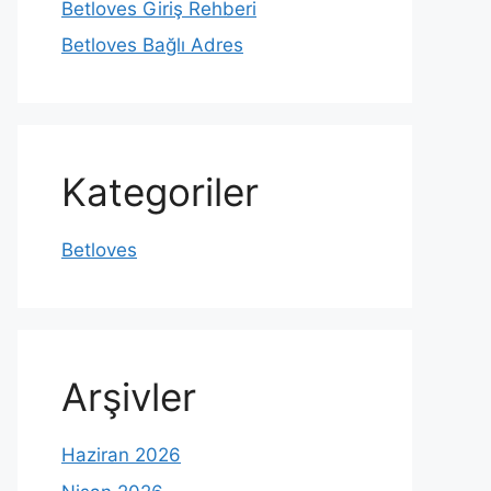
Betloves Giriş Rehberi
Betloves Bağlı Adres
Kategoriler
Betloves
Arşivler
Haziran 2026