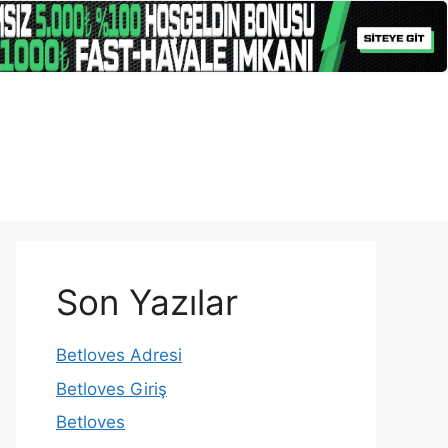
Son Yazılar
Betloves Adresi
Betloves Giriş
Betloves