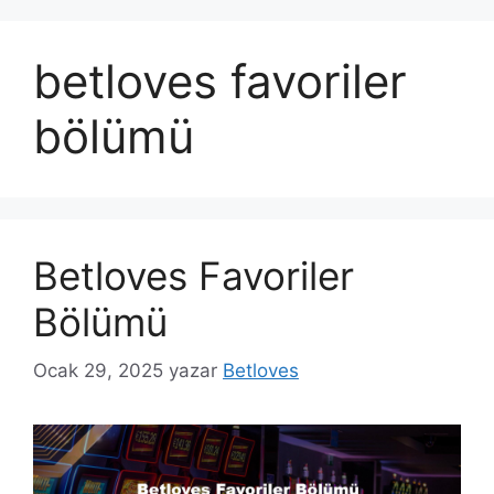
betloves favoriler
bölümü
Betloves Favoriler
Bölümü
Ocak 29, 2025
yazar
Betloves