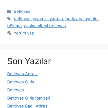
Kategoriler
Betloves
Etiketler
betloves çevrimiçi yardım
,
betloves favoriler
bölümü
,
casino sitesi betloves
Yorum yap
Son Yazılar
Betloves Adresi
Betloves Giriş
Betloves
Betloves Giriş Rehberi
Betloves Bağlı Adres