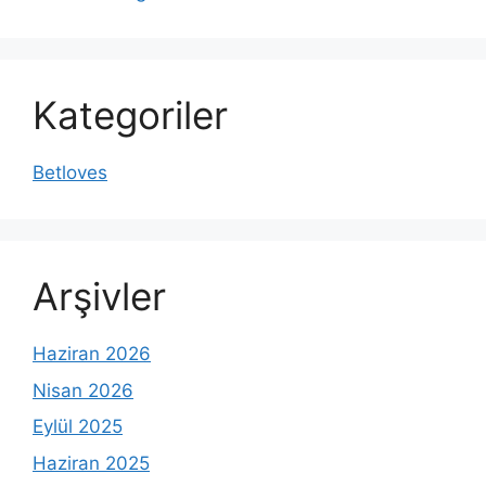
Kategoriler
Betloves
Arşivler
Haziran 2026
Nisan 2026
Eylül 2025
Haziran 2025