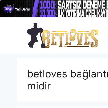
İçeriğe
atla
betloves bağlantıl
midir