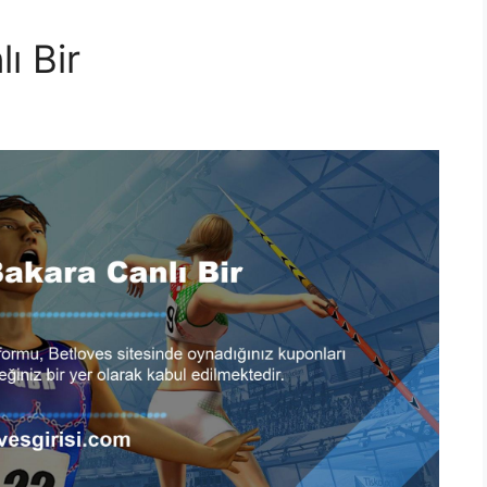
ı Bir