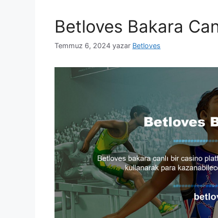
Betloves Bakara Canl
Temmuz 6, 2024
yazar
Betloves