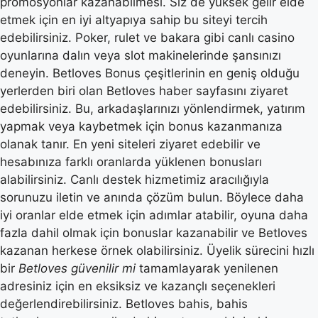
promosyonlar kazanabilmesi. Siz de yüksek gelir elde
etmek için en iyi altyapıya sahip bu siteyi tercih
edebilirsiniz. Poker, rulet ve bakara gibi canlı casino
oyunlarına dalın veya slot makinelerinde şansınızı
deneyin. Betloves Bonus çeşitlerinin en geniş olduğu
yerlerden biri olan Betloves haber sayfasını ziyaret
edebilirsiniz. Bu, arkadaşlarınızı yönlendirmek, yatırım
yapmak veya kaybetmek için bonus kazanmanıza
olanak tanır. En yeni siteleri ziyaret edebilir ve
hesabınıza farklı oranlarda yüklenen bonusları
alabilirsiniz. Canlı destek hizmetimiz aracılığıyla
sorunuzu iletin ve anında çözüm bulun. Böylece daha
iyi oranlar elde etmek için adımlar atabilir, oyuna daha
fazla dahil olmak için bonuslar kazanabilir ve Betloves
kazanan herkese örnek olabilirsiniz. Üyelik sürecini hızlı
bir
Betloves güvenilir mi
tamamlayarak yenilenen
adresiniz için en eksiksiz ve kazançlı seçenekleri
değerlendirebilirsiniz. Betloves bahis, bahis