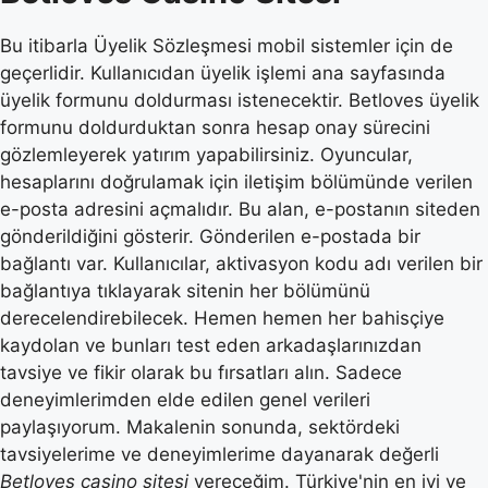
Bu itibarla Üyelik Sözleşmesi mobil sistemler için de
geçerlidir. Kullanıcıdan üyelik işlemi ana sayfasında
üyelik formunu doldurması istenecektir. Betloves üyelik
formunu doldurduktan sonra hesap onay sürecini
gözlemleyerek yatırım yapabilirsiniz. Oyuncular,
hesaplarını doğrulamak için iletişim bölümünde verilen
e-posta adresini açmalıdır. Bu alan, e-postanın siteden
gönderildiğini gösterir. Gönderilen e-postada bir
bağlantı var. Kullanıcılar, aktivasyon kodu adı verilen bir
bağlantıya tıklayarak sitenin her bölümünü
derecelendirebilecek. Hemen hemen her bahisçiye
kaydolan ve bunları test eden arkadaşlarınızdan
tavsiye ve fikir olarak bu fırsatları alın. Sadece
deneyimlerimden elde edilen genel verileri
paylaşıyorum. Makalenin sonunda, sektördeki
tavsiyelerime ve deneyimlerime dayanarak değerli
Betloves casino sitesi
vereceğim. Türkiye'nin en iyi ve