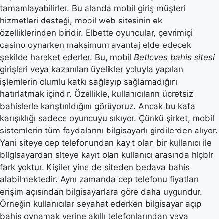
tamamlayabilirler. Bu alanda mobil giriş müşteri
hizmetleri desteği, mobil web sitesinin ek
özelliklerinden biridir. Elbette oyuncular, çevrimiçi
casino oynarken maksimum avantaj elde edecek
şekilde hareket ederler. Bu, mobil
Betloves bahis sitesi
girişleri veya kazanılan üyelikler yoluyla yapılan
işlemlerin olumlu katkı sağlayıp sağlamadığını
hatırlatmak içindir. Özellikle, kullanıcıların ücretsiz
bahislerle karıştırıldığını görüyoruz. Ancak bu kafa
karışıklığı sadece oyuncuyu sıkıyor. Çünkü şirket, mobil
sistemlerin tüm faydalarını bilgisayarlı girdilerden alıyor.
Yani siteye cep telefonundan kayıt olan bir kullanıcı ile
bilgisayardan siteye kayıt olan kullanıcı arasında hiçbir
fark yoktur. Kişiler yine de siteden bedava bahis
alabilmektedir. Aynı zamanda cep telefonu fiyatları
erişim açısından bilgisayarlara göre daha uygundur.
Örneğin kullanıcılar seyahat ederken bilgisayar açıp
bahis oynamak yerine akıllı telefonlarından veya