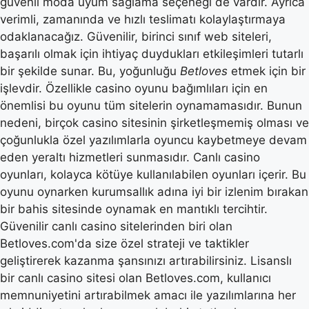
güvenli moda uyum sağlama seçeneği de vardır. Ayrıca
verimli, zamanında ve hızlı teslimatı kolaylaştırmaya
odaklanacağız. Güvenilir, birinci sınıf web siteleri,
başarılı olmak için ihtiyaç duydukları etkileşimleri tutarlı
bir şekilde sunar. Bu, yoğunluğu
Betloves
etmek için bir
işlevdir. Özellikle casino oyunu bağımlıları için en
önemlisi bu oyunu tüm sitelerin oynamamasıdır. Bunun
nedeni, birçok casino sitesinin şirketleşmemiş olması ve
çoğunlukla özel yazılımlarla oyuncu kaybetmeye devam
eden yeraltı hizmetleri sunmasıdır. Canlı casino
oyunları, kolayca kötüye kullanılabilen oyunları içerir. Bu
oyunu oynarken kurumsallık adına iyi bir izlenim bırakan
bir bahis sitesinde oynamak en mantıklı tercihtir.
Güvenilir canlı casino sitelerinden biri olan
Betloves.com'da size özel strateji ve taktikler
geliştirerek kazanma şansınızı artırabilirsiniz. Lisanslı
bir canlı casino sitesi olan Betloves.com, kullanıcı
memnuniyetini artırabilmek amacı ile yazılımlarına her