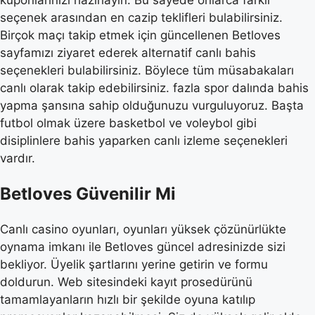
seçenek arasından en cazip teklifleri bulabilirsiniz.
Birçok maçı takip etmek için güncellenen Betloves
sayfamızı ziyaret ederek alternatif canlı bahis
seçenekleri bulabilirsiniz. Böylece tüm müsabakaları
canlı olarak takip edebilirsiniz. fazla spor dalında bahis
yapma şansına sahip olduğunuzu vurguluyoruz. Başta
futbol olmak üzere basketbol ve voleybol gibi
disiplinlere bahis yaparken canlı izleme seçenekleri
vardır.
Betloves Güvenilir Mi
Canlı casino oyunları, oyunları yüksek çözünürlükte
oynama imkanı ile Betloves güncel adresinizde sizi
bekliyor. Üyelik şartlarını yerine getirin ve formu
doldurun. Web sitesindeki kayıt prosedürünü
tamamlayanların hızlı bir şekilde oyuna katılıp