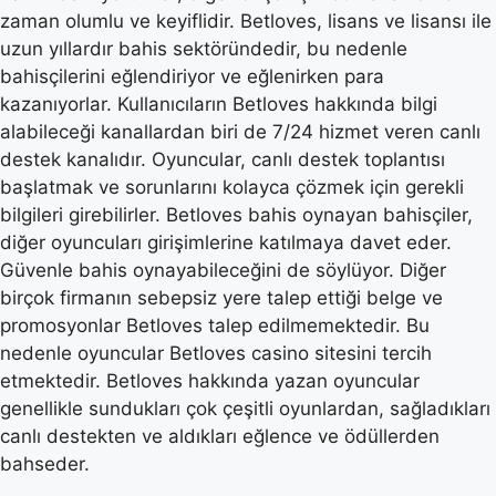
zaman olumlu ve keyiflidir. Betloves, lisans ve lisansı ile
uzun yıllardır bahis sektöründedir, bu nedenle
bahisçilerini eğlendiriyor ve eğlenirken para
kazanıyorlar. Kullanıcıların Betloves hakkında bilgi
alabileceği kanallardan biri de 7/24 hizmet veren canlı
destek kanalıdır. Oyuncular, canlı destek toplantısı
başlatmak ve sorunlarını kolayca çözmek için gerekli
bilgileri girebilirler. Betloves bahis oynayan bahisçiler,
diğer oyuncuları girişimlerine katılmaya davet eder.
Güvenle bahis oynayabileceğini de söylüyor. Diğer
birçok firmanın sebepsiz yere talep ettiği belge ve
promosyonlar Betloves talep edilmemektedir. Bu
nedenle oyuncular Betloves casino sitesini tercih
etmektedir. Betloves hakkında yazan oyuncular
genellikle sundukları çok çeşitli oyunlardan, sağladıkları
canlı destekten ve aldıkları eğlence ve ödüllerden
bahseder.