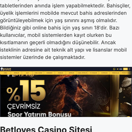
tabletlerinden anında işlem yapabilmektedir. Bahisçiler,
üyelik işlemlerini mobilde mevcut bahis adreslerinden
görüntüleyebilmek için yaş sınırını aşmış olmalıdır.
Bildiğiniz gibi online bahis için yaş sınırı 18'dir. Bazı
kullanıcılar, mobil sistemlerden kayıt olurken bu
kısıtlamanın geçerli olmadığını düşünebilir. Ancak
isteklinin adresine ait teknik alt yapı ve lisanslar mobil
sistemler üzerinde de çalışmaktadır.
Betloves Casino Sitesi