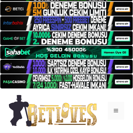
İçeriğe
atla
Menü