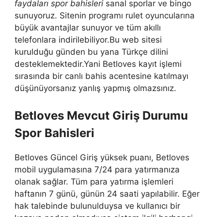
faydaları spor bahisleri
sanal sporlar ve bingo
sunuyoruz. Sitenin programı rulet oyuncularına
büyük avantajlar sunuyor ve tüm akıllı
telefonlara indirilebiliyor.Bu web sitesi
kurulduğu günden bu yana Türkçe dilini
desteklemektedir.Yani Betloves kayıt işlemi
sırasında bir canlı bahis acentesine katılmayı
düşünüyorsanız yanlış yapmış olmazsınız.
Betloves Mevcut Giriş Durumu
Spor Bahisleri
Betloves Güncel Giriş yüksek puanı, Betloves
mobil uygulamasına 7/24 para yatırmanıza
olanak sağlar. Tüm para yatırma işlemleri
haftanın 7 günü, günün 24 saati yapılabilir. Eğer
hak talebinde bulunulduysa ve kullanıcı bir