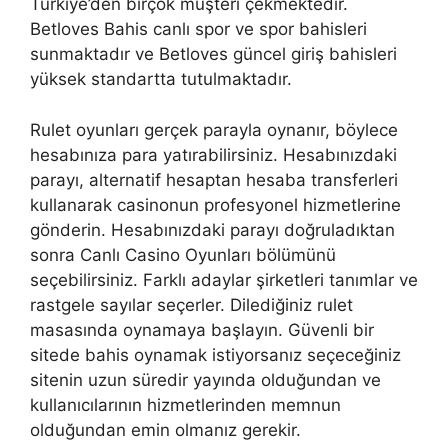
Türkiye’den birçok müşteri çekmektedir.
Betloves Bahis canlı spor ve spor bahisleri
sunmaktadır ve Betloves güncel giriş bahisleri
yüksek standartta tutulmaktadır.
Rulet oyunları gerçek parayla oynanır, böylece
hesabınıza para yatırabilirsiniz. Hesabınızdaki
parayı, alternatif hesaptan hesaba transferleri
kullanarak casinonun profesyonel hizmetlerine
gönderin. Hesabınızdaki parayı doğruladıktan
sonra Canlı Casino Oyunları bölümünü
seçebilirsiniz. Farklı adaylar şirketleri tanımlar ve
rastgele sayılar seçerler. Dilediğiniz rulet
masasında oynamaya başlayın. Güvenli bir
sitede bahis oynamak istiyorsanız seçeceğiniz
sitenin uzun süredir yayında olduğundan ve
kullanıcılarının hizmetlerinden memnun
olduğundan emin olmanız gerekir.