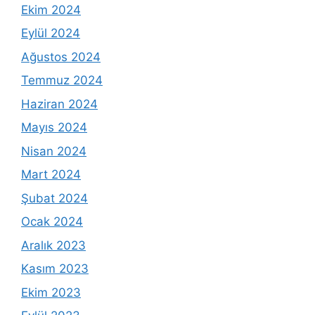
Ekim 2024
Eylül 2024
Ağustos 2024
Temmuz 2024
Haziran 2024
Mayıs 2024
Nisan 2024
Mart 2024
Şubat 2024
Ocak 2024
Aralık 2023
Kasım 2023
Ekim 2023