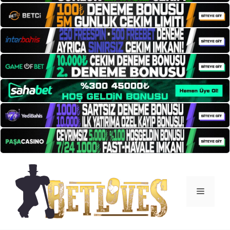
İçeriğe
atla
Menü