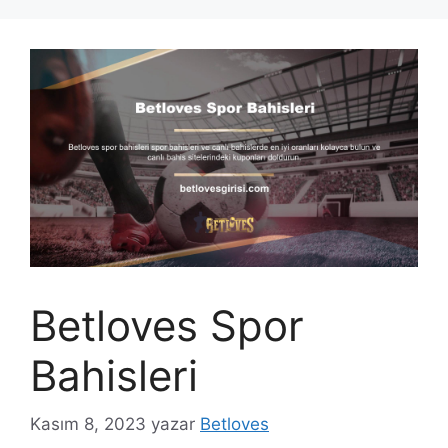
Betloves Spor
Bahisleri
Kasım 8, 2023
yazar
Betloves