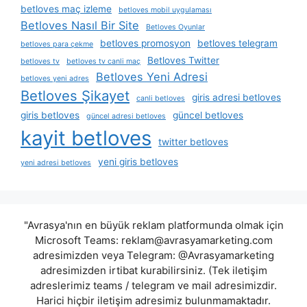
betloves maç izleme
betloves mobil uygulaması
Betloves Nasıl Bir Site
Betloves Oyunlar
betloves promosyon
betloves telegram
betloves para çekme
Betloves Twitter
betloves tv
betloves tv canli maç
Betloves Yeni Adresi
betloves yeni adres
Betloves Şikayet
giris adresi betloves
canli betloves
giris betloves
güncel betloves
güncel adresi betloves
kayit betloves
twitter betloves
yeni giris betloves
yeni adresi betloves
"Avrasya'nın en büyük reklam platformunda olmak için
Microsoft Teams:
reklam@avrasyamarketing.com
adresimizden veya Telegram: @Avrasyamarketing
adresimizden irtibat kurabilirsiniz. (Tek iletişim
adreslerimiz teams / telegram ve mail adresimizdir.
Harici hiçbir iletişim adresimiz bulunmamaktadır.