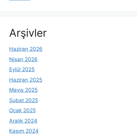
Arşivler
Haziran 2026
Nisan 2026
Eylül 2025
Haziran 2025
Mayıs 2025
Şubat 2025
Ocak 2025
Aralık 2024
Kasım 2024