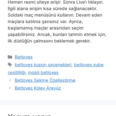
Hemen resmi siteye erişir. Sonra Live’ı tıklayın.
İlgili alana erişim kısa sürede sağlanacaktır.
Soldaki maç menüsünü kullanın. Devam eden
maçlara katılma şansınız var. Ayrıca,
başlamamış maçlar arasından seçim
yapabilirsiniz. Ancak, bunları tahmin etmek için,
ilk düdüğün çalmasını beklemek gerekir.
Kategoriler
Betloves
Etiketler
betloves kupon seçenekleri
,
betloves şube
çeşitliliği
,
mobil betloves
Betloves Sekme Özelleştirme
Betloves Kolay Arayüz