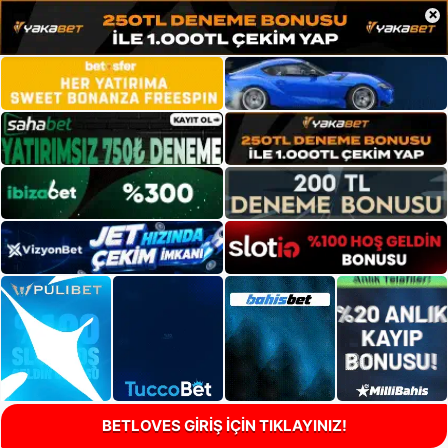
×
BETLOVES GİRİŞ İÇİN TIKLAYINIZ!