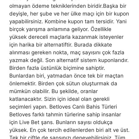
olmayan ödeme tekniklerinden biridir.Başka bir
deyişle, her şube ve her ülke maçı için bir kupon
yapabilirsiniz. Kombine kupon tam tersidir. Yani
birçok yarışma anlamına geliyor. Özellikle
yüksek dereceli maçlarla kazanmak isteyenler
için harika bir alternatiftir. Burada dikkate
alınması gereken nokta, maç sayısını çok fazla
yazmak değil. Son alternatif sistem kuponlarıdır.
Birden fazla üstünlük biçimine sahiptir.
Bunlardan biri, yatmadan önce tek bir maçtan
önlemektir. Birden çok sütun oluşturmak da
mümkün olabilir. Bu şekilde, oranlar
katlanacaktır. Sizin için ideal olan gerekli
seçimleri yapın. Betloves Canlı Bahis Türleri
Betloves farklı tahmin türlerine sahip insanlar
için Live Bet şans. Bunların sayısı oldukça
yüksek. En çok tercih edilenlerden biri alt ve üst.
Tek bir çiftle de şansınızı deneyebilirsiniz. Tüm