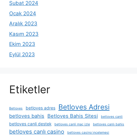
Şubat 2024
Ocak 2024
Aralık 2023
Kasım 2023
Ekim 2023
Eylül 2023
Etiketler
Betloves Adresi
betloves adres
Betloves
betloves bahis
Betloves Bahis Sitesi
betloves canli
betloves canli destek
betloves canli maç izle
betloves canlı bahis
betloves canlı casino
betloves casino i̇ncelemesi