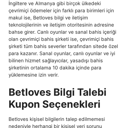
İngiltere ve Almanya gibi birçok ülkedeki
çevrimiçi ödemeler için farklı para birimleri için
makul ise, Betloves bilgi ve iletişim
teknolojilerinin ve iletişim otoritesinin adresine
bahse girer. Canlı oyunlar ve sanal bahis içeriği
olan çevrimiçi bahis şirketi ise, çevrimiçi bahis
şirketi tüm bahis severler tarafından sitede özel
para kazanır. Sanal oyunlar, canlı oyunlar ve iyi
bilinen hizmet sağlayıcılar, yasadışı bahis
şirketinin ortalama 10 dakika içinde para
yüklemesine izin verir.
Betloves Bilgi Talebi
Kupon Seçenekleri
Betloves kişisel bilgilerin talep edilmemesi
nedeniyle herhangi bir kişisel veri sorunu