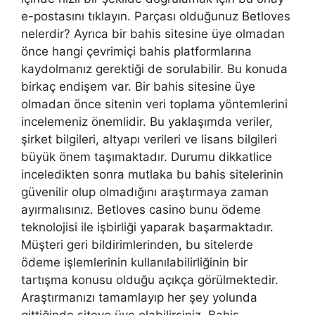
e-postasını tıklayın. Parçası olduğunuz Betloves
nelerdir? Ayrıca bir bahis sitesine üye olmadan
önce hangi çevrimiçi bahis platformlarına
kaydolmanız gerektiği de sorulabilir. Bu konuda
birkaç endişem var. Bir bahis sitesine üye
olmadan önce sitenin veri toplama yöntemlerini
incelemeniz önemlidir. Bu yaklaşımda veriler,
şirket bilgileri, altyapı verileri ve lisans bilgileri
büyük önem taşımaktadır. Durumu dikkatlice
inceledikten sonra mutlaka bu bahis sitelerinin
güvenilir olup olmadığını araştırmaya zaman
ayırmalısınız. Betloves casino bunu ödeme
teknolojisi ile işbirliği yaparak başarmaktadır.
Müşteri geri bildirimlerinden, bu sitelerde
ödeme işlemlerinin kullanılabilirliğinin bir
tartışma konusu olduğu açıkça görülmektedir.
Araştırmanızı tamamlayıp her şey yolunda
gittiğinde siteye üye olabilirsiniz. Bahis