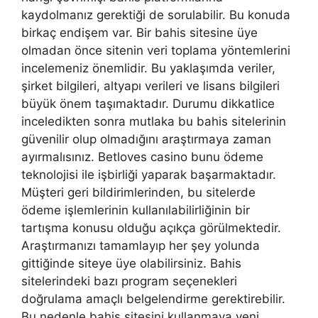
kaydolmanız gerektiği de sorulabilir. Bu konuda
birkaç endişem var. Bir bahis sitesine üye
olmadan önce sitenin veri toplama yöntemlerini
incelemeniz önemlidir. Bu yaklaşımda veriler,
şirket bilgileri, altyapı verileri ve lisans bilgileri
büyük önem taşımaktadır. Durumu dikkatlice
inceledikten sonra mutlaka bu bahis sitelerinin
güvenilir olup olmadığını araştırmaya zaman
ayırmalısınız. Betloves casino bunu ödeme
teknolojisi ile işbirliği yaparak başarmaktadır.
Müşteri geri bildirimlerinden, bu sitelerde
ödeme işlemlerinin kullanılabilirliğinin bir
tartışma konusu olduğu açıkça görülmektedir.
Araştırmanızı tamamlayıp her şey yolunda
gittiğinde siteye üye olabilirsiniz. Bahis
sitelerindeki bazı program seçenekleri
doğrulama amaçlı belgelendirme gerektirebilir.
Bu nedenle bahis sitesini kullanmaya yeni