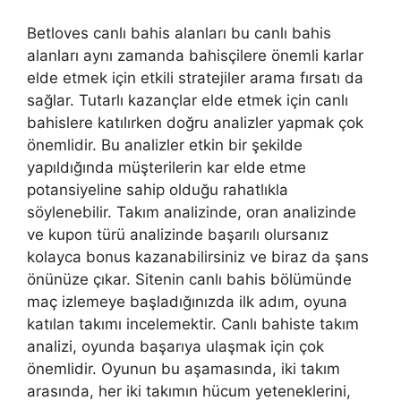
Betloves canlı bahis alanları bu canlı bahis
alanları aynı zamanda bahisçilere önemli karlar
elde etmek için etkili stratejiler arama fırsatı da
sağlar. Tutarlı kazançlar elde etmek için canlı
bahislere katılırken doğru analizler yapmak çok
önemlidir. Bu analizler etkin bir şekilde
yapıldığında müşterilerin kar elde etme
potansiyeline sahip olduğu rahatlıkla
söylenebilir. Takım analizinde, oran analizinde
ve kupon türü analizinde başarılı olursanız
kolayca bonus kazanabilirsiniz ve biraz da şans
önünüze çıkar. Sitenin canlı bahis bölümünde
maç izlemeye başladığınızda ilk adım, oyuna
katılan takımı incelemektir. Canlı bahiste takım
analizi, oyunda başarıya ulaşmak için çok
önemlidir. Oyunun bu aşamasında, iki takım
arasında, her iki takımın hücum yeteneklerini,