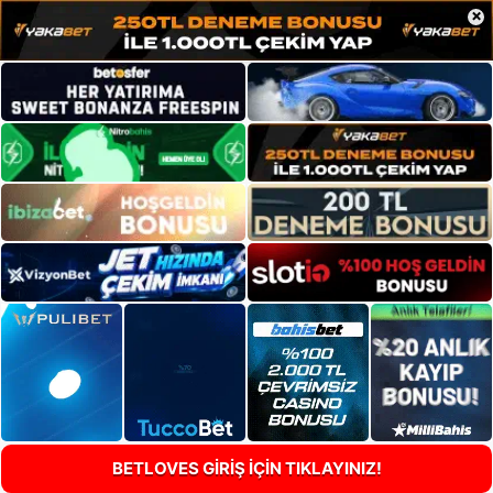
×
BETLOVES GİRİŞ İÇİN TIKLAYINIZ!