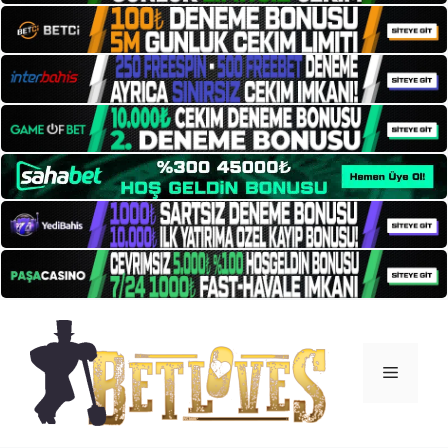
İçeriğe
atla
Menü