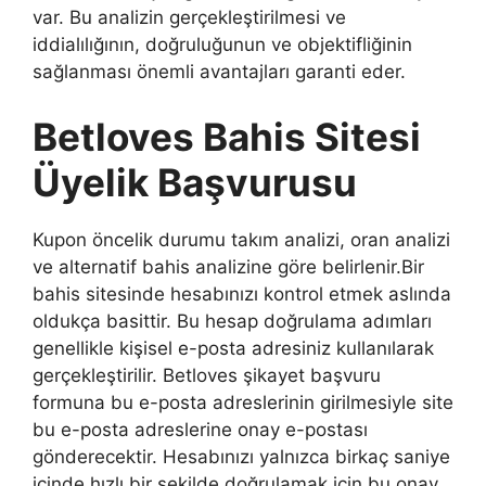
var. Bu analizin gerçekleştirilmesi ve
iddialılığının, doğruluğunun ve objektifliğinin
sağlanması önemli avantajları garanti eder.
Betloves Bahis Sitesi
Üyelik Başvurusu
Kupon öncelik durumu takım analizi, oran analizi
ve alternatif bahis analizine göre belirlenir.Bir
bahis sitesinde hesabınızı kontrol etmek aslında
oldukça basittir. Bu hesap doğrulama adımları
genellikle kişisel e-posta adresiniz kullanılarak
gerçekleştirilir. Betloves şikayet başvuru
formuna bu e-posta adreslerinin girilmesiyle site
bu e-posta adreslerine onay e-postası
gönderecektir. Hesabınızı yalnızca birkaç saniye
içinde hızlı bir şekilde doğrulamak için bu onay