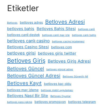
Etiketler
Betloves Adresi
betloves adres
Betloves
betloves bahis
Betloves Bahis Sitesi
betloves canli
betloves canli destek
betloves canli maç izle
betloves canlı bahis
betloves canlı casino
betloves casino i̇ncelemesi
Betloves Casino Sitesi
betloves com
betloves girisi
betloves giris twitter
Betloves Giriş
Betloves Giriş Adresi
Betloves Güncel
betloves güncel adres
Betloves Güncel Adresi
Betloves Güvenilir Mi
Betloves Kayıt
betloves kaç oldu
betloves maç izleme
betloves mobil uygulaması
Betloves Nasıl Bir Site
Betloves Oyunlar
betloves promosyon
betloves telegram
betloves para çekme