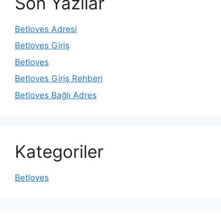
Son Yazılar
Betloves Adresi
Betloves Giriş
Betloves
Betloves Giriş Rehberi
Betloves Bağlı Adres
Kategoriler
Betloves