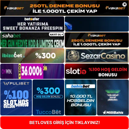
×
BETLOVES GİRİŞ İÇİN TIKLAYINIZ!