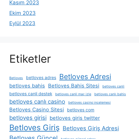
Kasım 2023
Ekim 2023
Eylül 2023
Etiketler
Betloves Adresi
betloves adres
Betloves
betloves bahis
Betloves Bahis Sitesi
betloves canli
betloves canli destek
betloves canli maç izle
betloves canlı bahis
betloves canlı casino
betloves casino i̇ncelemesi
Betloves Casino Sitesi
betloves com
betloves girisi
betloves giris twitter
Betloves Giriş
Betloves Giriş Adresi
Betloves Güncel