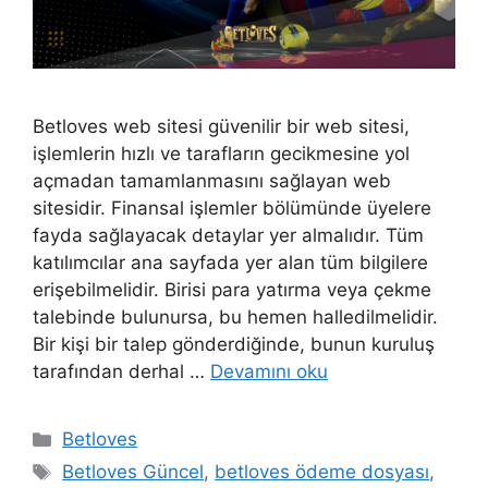
Betloves web sitesi güvenilir bir web sitesi,
işlemlerin hızlı ve tarafların gecikmesine yol
açmadan tamamlanmasını sağlayan web
sitesidir. Finansal işlemler bölümünde üyelere
fayda sağlayacak detaylar yer almalıdır. Tüm
katılımcılar ana sayfada yer alan tüm bilgilere
erişebilmelidir. Birisi para yatırma veya çekme
talebinde bulunursa, bu hemen halledilmelidir.
Bir kişi bir talep gönderdiğinde, bunun kuruluş
tarafından derhal …
Devamını oku
Kategoriler
Betloves
Etiketler
Betloves Güncel
,
betloves ödeme dosyası
,