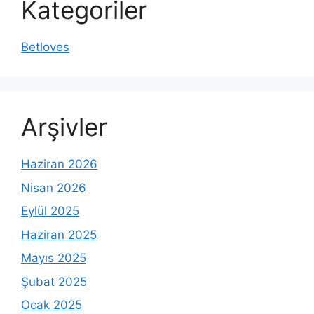
Kategoriler
Betloves
Arşivler
Haziran 2026
Nisan 2026
Eylül 2025
Haziran 2025
Mayıs 2025
Şubat 2025
Ocak 2025