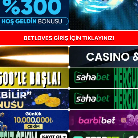
BETLOVES GİRİŞ İÇİN TIKLAYINIZ!