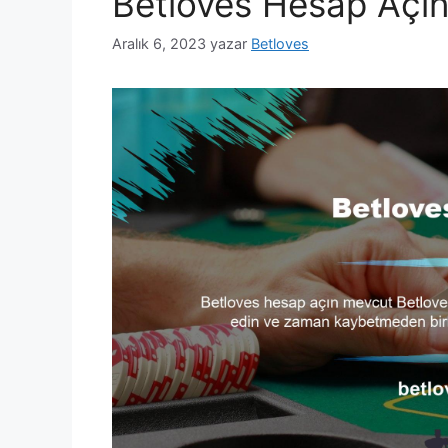
Betloves Hesap Açı
Aralık 6, 2023
yazar
Betloves