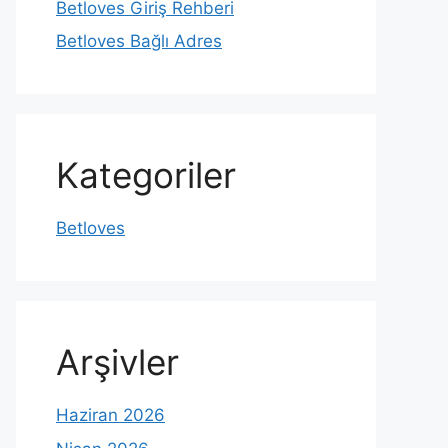
Betloves Giriş Rehberi
Betloves Bağlı Adres
Kategoriler
Betloves
Arşivler
Haziran 2026