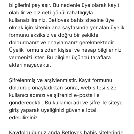
bilgilerini paylaşır. Bu nedenle üye olarak kayıt
olabilir ve hizmeti gönül rahatlığıyla
kullanabilirsiniz. Betloves bahis sitesine üye
olmak için sitenin ana sayfasında yer alan üyelik
formunu eksiksiz ve doğru bir şekilde
doldurmanız ve onaylamanız gerekmektedir.
Üyelik formu sizden kişisel ve hesap bilgilerinizi
vermenizi ister. Bu bilgiler üçüncü taraflara
aktarılmayacaktır.
Şifrelenmiş ve arşivlenmiştir. Kayıt formunu
doldurup onayladıktan sonra, web sitesi size
kullanıcı adınızı ve şifrenizi e-posta ile
gönderecektir. Bu kullanıcı adı ve şifre ile siteye
giriş yaparak üyeliğinizi güvenle iptal
edebilirsiniz.
Kaydolduğunuz anda Betloves bahis sitelerinde