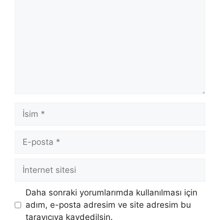
İsim
E-
posta
İnternet
sitesi
Daha sonraki yorumlarımda kullanılması için
adım, e-posta adresim ve site adresim bu
tarayıcıya kaydedilsin.