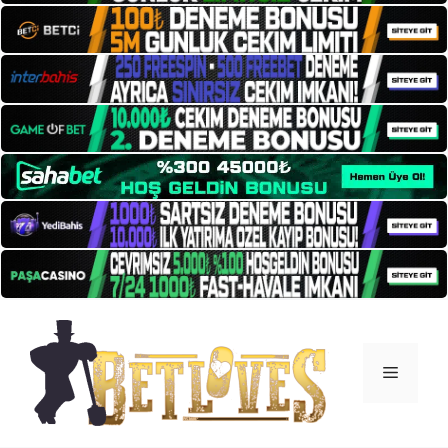
İçeriğe
atla
Menü