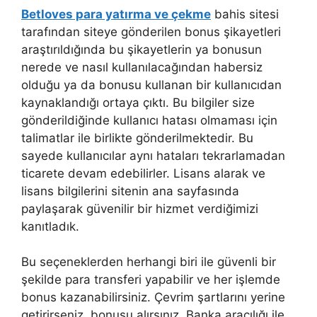
Betloves para yatırma ve çekme
bahis sitesi
tarafından siteye gönderilen bonus şikayetleri
araştırıldığında bu şikayetlerin ya bonusun
nerede ve nasıl kullanılacağından habersiz
olduğu ya da bonusu kullanan bir kullanıcıdan
kaynaklandığı ortaya çıktı. Bu bilgiler size
gönderildiğinde kullanıcı hatası olmaması için
talimatlar ile birlikte gönderilmektedir. Bu
sayede kullanıcılar aynı hataları tekrarlamadan
ticarete devam edebilirler. Lisans alarak ve
lisans bilgilerini sitenin ana sayfasında
paylaşarak güvenilir bir hizmet verdiğimizi
kanıtladık.
Bu seçeneklerden herhangi biri ile güvenli bir
şekilde para transferi yapabilir ve her işlemde
bonus kazanabilirsiniz. Çevrim şartlarını yerine
getirirseniz, bonusu alırsınız. Banka aracılığı ile