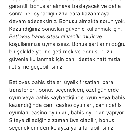
garantili bonuslar almaya başlayacak ve daha
sonra her oynadığınızda para kazanmaya
devam edeceksiniz. Bonusu almakta sorun yok.
Kazandığınız bonusları güvenle kullanmak için,
Betloves bahis sitesi güvenilir midir
ve
koşullarımıza uymalısınız. Bonus şartlarını doğru
bir şekilde yerine getirmek ve bonusunuzu
güvenle kullanmak için canlı destek hattımızla
iletişime geçebilirsiniz.
Betloves bahis siteleri üyelik fırsatları, para
transferleri, bonus seçenekleri, özel günlerde
oyun veya bahis kaybettiğinde oyun veya bahis
kazandığında canlı casino oyunları, canlı bahis
oyunları, casino oyunları, bahis oyunları yapıyor.
Siteye dilediğiniz zaman üye olabilir, bonus
seçeneklerinden kolayca yararlanabilirsiniz.