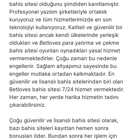
bahis sitesi olduğunu şimdiden kanıtlamıştır.
Profesyonel yazılım şirketleriyle ortaklık
kuruyoruz ve tüm hizmetlerimizde en son
teknolojiyi kullanıyoruz. Kaliteli ve güvenilir bir
bahis sitesi ancak kendi ülkelerinde yerleşik
oldukları ve
Betloves para yatırma ve çekme
bahis sitesi
oyunları oynadıkları yasal hizmet
vermemektedirler. Çoğu zaman bu nedenle
engellenir. Sağlam altyapımız sayesinde bu
engeller mutlaka ortadan kalkmaktadır. En
güvenilir ve lisanslı bahis sitelerinden biri olan
Betloves bahis sitesi 7/24 hizmet vermektedir.
Her zaman, her yerde harika hizmetin tadını
çıkarabilirsiniz.
Çoğu güvenilir ve lisanslı bahis sitesi olarak,
bazı bahis siteleri kayıttan hemen sonra
bonusları öder. Bundan sonra her işlem için