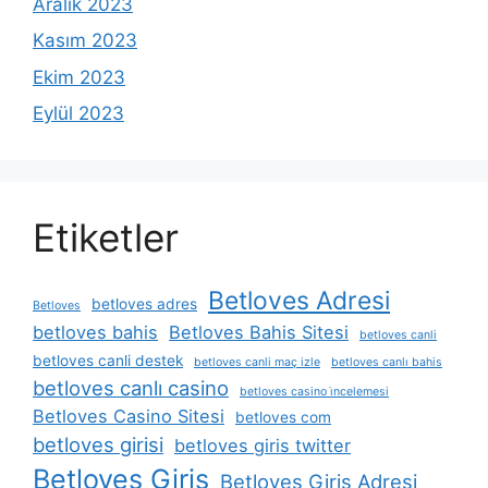
Aralık 2023
Kasım 2023
Ekim 2023
Eylül 2023
Etiketler
Betloves Adresi
betloves adres
Betloves
betloves bahis
Betloves Bahis Sitesi
betloves canli
betloves canli destek
betloves canli maç izle
betloves canlı bahis
betloves canlı casino
betloves casino i̇ncelemesi
Betloves Casino Sitesi
betloves com
betloves girisi
betloves giris twitter
Betloves Giriş
Betloves Giriş Adresi