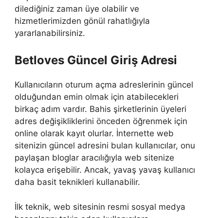
dilediğiniz zaman üye olabilir ve
hizmetlerimizden gönül rahatlığıyla
yararlanabilirsiniz.
Betloves Güncel Giriş Adresi
Kullanıcıların oturum açma adreslerinin güncel
olduğundan emin olmak için atabilecekleri
birkaç adım vardır. Bahis şirketlerinin üyeleri
adres değişikliklerini önceden öğrenmek için
online olarak kayıt olurlar. İnternette web
sitenizin güncel adresini bulan kullanıcılar, onu
paylaşan bloglar aracılığıyla web sitenize
kolayca erişebilir. Ancak, yavaş yavaş kullanıcı
daha basit teknikleri kullanabilir.
İlk teknik, web sitesinin resmi sosyal medya