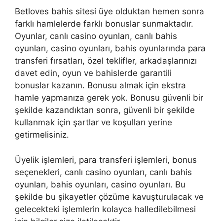
Betloves bahis sitesi üye olduktan hemen sonra
farklı hamlelerde farklı bonuslar sunmaktadır.
Oyunlar, canlı casino oyunları, canlı bahis
oyunları, casino oyunları, bahis oyunlarında para
transferi fırsatları, özel teklifler, arkadaşlarınızı
davet edin, oyun ve bahislerde garantili
bonuslar kazanın. Bonusu almak için ekstra
hamle yapmanıza gerek yok. Bonusu güvenli bir
şekilde kazandıktan sonra, güvenli bir şekilde
kullanmak için şartlar ve koşulları yerine
getirmelisiniz.
Üyelik işlemleri, para transferi işlemleri, bonus
seçenekleri, canlı casino oyunları, canlı bahis
oyunları, bahis oyunları, casino oyunları. Bu
şekilde bu şikayetler çözüme kavuşturulacak ve
gelecekteki işlemlerin kolayca halledilebilmesi