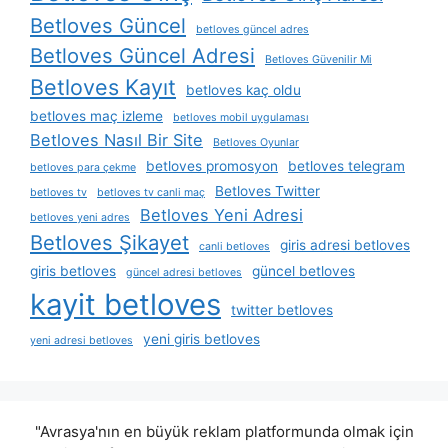
Betloves Güncel
betloves güncel adres
Betloves Güncel Adresi
Betloves Güvenilir Mi
Betloves Kayıt
betloves kaç oldu
betloves maç izleme
betloves mobil uygulaması
Betloves Nasıl Bir Site
Betloves Oyunlar
betloves promosyon
betloves telegram
betloves para çekme
Betloves Twitter
betloves tv
betloves tv canli maç
Betloves Yeni Adresi
betloves yeni adres
Betloves Şikayet
giris adresi betloves
canli betloves
giris betloves
güncel betloves
güncel adresi betloves
kayit betloves
twitter betloves
yeni giris betloves
yeni adresi betloves
"Avrasya'nın en büyük reklam platformunda olmak için